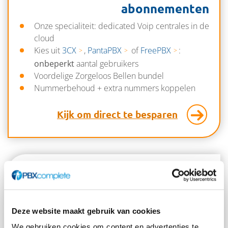
abonnementen
Onze specialiteit: dedicated Voip centrales in de
cloud
Kies uit
3CX
,
PantaPBX
of
FreePBX
:
onbeperkt
aantal gebruikers
Voordelige Zorgeloos Bellen bundel
Nummerbehoud + extra nummers koppelen
Kijk om direct te besparen
3CX SMB
Plus
Maximaal 20 gebruikers
Deze website maakt gebruik van cookies
Incl. nummer en belbundel
We gebruiken cookies om content en advertenties te