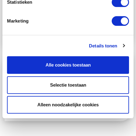
integratie
Statistieken
Voip simkaart
Mobiel onderdeel van je Voip centrale
Marketing
Details tonen
Alle cookies toestaan
Zakelijke
mobiele abonnementen
Selectie toestaan
SIM only & Data SIM only
Keuze uit Odido, Vodafone & KPN
Alleen noodzakelijke cookies